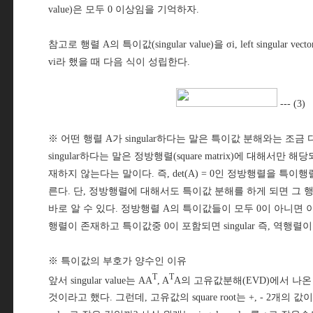
value)은 모두 0 이상임을 기억하자.
참고로 행렬 A의 특이값(singular value)을 σi, left singular vector를 
vi라 했을 때 다음 식이 성립한다.
--- (3)
※ 어떤 행렬 A가 singular하다는 말은 특이값 분해와는 조금
singular하다는 말은 정방행렬(square matrix)에 대해서만
재하지 않는다는 말이다. 즉, det(A) = 0인 정방행렬을 특이행렬(si
른다. 단, 정방행렬에 대해서도 특이값 분해를 하게 되면 그 행렬
바로 알 수 있다. 정방행렬 A의 특이값들이 모두 0이 아니면 이 행렬은
행렬이 존재하고 특이값중 0이 포함되면 singular 즉, 역행렬
※ 특이값의 부호가 양수인 이유
T
T
앞서 singular value는 AA
, A
A의 고유값분해(EVD)에서 나온 고
것이라고 했다. 그런데, 고유값의 square root는 +, - 2개의 값이