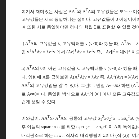
T
T
여기서 재미있는 사실은 AA
와 A
A의 고유값들은 모두 0 이상(n
고유값들은 서로 동일하다는 점이다. 고유값들이 0 이상이어야 sq
며 또한 서로 동일해야만 하나의 행렬 Σ로 표현할 수 있을 것
T
T
i) A
A의 고유값을 λ, 고유벡터를 v (v≠0)라 했을 때, A
Av = 
T
T
T
T
T
2
2
면 v
A
Av = λv
v 에서 (Av)
Av = λv
v 즉, ∥Av∥
= λ∥v∥
이므
T
ii) A
A의 0이 아닌 고유값을 λ, 고유벡터를 v (v≠0)라 했을 때
T
T
다. 양변에 A를 곱해보면 A(A
A)v = λAv 즉, AA
(Av) = λ(
T
T
AA
의 고유값임을 알 수 있다. 그런데, 만일 Av=0라 하면 (A
T
로 Av≠0이다. 동일한 방식으로 AA
의 0이 아닌 모든 고유값도
쉽게 보일 수 있다.
T
T
2
2
2
이와같이, AA
와 A
A의 공통의 고유값 σ
≥σ
≥ ... ≥σ
≥0 (
1
2
s
후 이들의 square root를 취한 σ
≥σ
≥ ... ≥σ
≥0 이 A의 특이값(si
1
2
s
대각원소로 하는 m x n 직사각 대각행렬이 Σ이다 (식 (2)). 여기