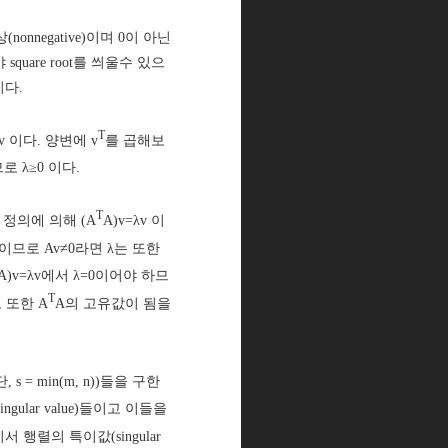
onnegative)이며 0이 아닌
uare root를 씌울수 있으
이다.
T
λv 이다. 양변에 v
를 곱해보
로 λ≥0 이다.
T
, 정의에 의해 (A
A)v=λv 이
Av)이므로 Av≠0라면 λ는 또한
A)v=λv에서 λ=0이어야 하므
T
 또한 A
A의 고유값이 됨을
단, s = min(m, n))들을 구한
ngular value)들이고 이들을
서 행렬의 특이값(singular