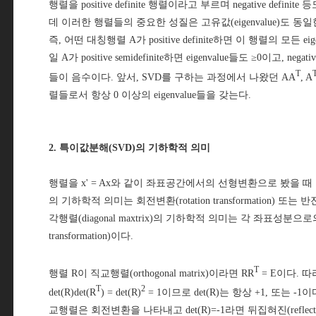
행렬을 positive definite 행렬이라고 부르며 negative defin
데 이러한 행렬들의 중요한 성질은 고유값(eigenvalue)도 
즉, 어떤 대칭행렬 A가 positive definite하면 이 행렬의 모든 e
일 A가 positive semidefinite하면 eigenvalue들도 ≥0이고, negativ
T
들이 음수이다. 앞서, SVD를 구하는 과정에서 나왔던 AA
, A
렬들로서 항상 0 이상의 eigenvalue들을 갖는다.
2. 특이값분해(SVD)의 기하학적 의미
행렬을 x' = Ax와 같이 좌표공간에서의 선형변환으로 봤을 때 직교행렬
의 기하학적 의미는 회전변환(rotation transformation) 또는 반전
각행렬(diagonal maxtrix)의 기하학적 의미는 각 좌표성분으로
transformation)이다.
T
행렬 R이 직교행렬(orthogonal matrix)이라면 RR
= E이다. 따라
T
2
det(R)det(R
) = det(R)
= 1이므로 det(R)는 항상 +1, 또는 -1이
교행렬은 회전변환을 나타내고 det(R)=-1라면 뒤집혀진(refle