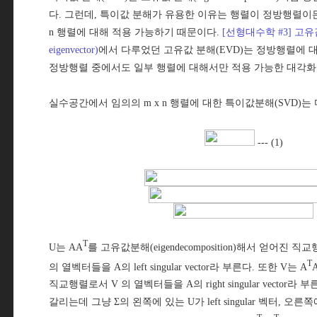
다. 그런데, 특이값 분해가 유용한 이유는 행렬이 정방행렬이든
n 행렬에 대해 적용 가능하기 때문이다.
[선형대수학 #3] 고유값과
eigenvector)
에서 다루었던 고유값 분해(EVD)는 정방행렬에 
정방행렬 중에서도 일부 행렬에 대해서만 적용 가능한 대각화
실수공간에서 임의의 m x n 행렬에 대한 특이값분해(SVD)는
--- (1)
T
U는 AA
를 고유값분해(eigendecomposition)해서 얻어진 직교행렬(o
T
의 열벡터들을 A의 left singular vector라 부른다. 또한 V는 A
직교행렬로서 V 의 열벡터들을 A의 right singular vector라 부른다
갈리는데 그냥 Σ의 왼쪽에 있는 U가 left singular 벡터, 오른쪽에 있