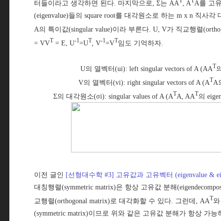
T
T
터들이라고 생각하면 된다. 마지막으로, Σ는 AA
, A
A를 고
(eigenvalue)들의 square root를 대각원소로 하는 m x n
A의 특이값(singular value)이라 부른다. U, V가 직교행렬(orthog
T
-1
T
-1
T
= VV
= E, U
=U
, V
=V
임도 기억하자.
T
U의 열벡터(ui): left singular vectors of A (AA
의
T
V의 열벡터(vi): right singular vectors of A (A
A의
T
T
Σ의 대각원소(σi): singular values of A (A
A, AA
의 eige
이전 글인
[선형대수학 #3] 고유값과 고유벡터 (eigenvalue & eige
대칭행렬(symmetric matrix)은 항상 고유값 분해(eigendecom
T
교행렬(orthogonal matrix)로 대각화할 수 있다. 그런데, AA
와
(symmetric matrix)이므로 위와 같은 고유값 분해가 항상 가능