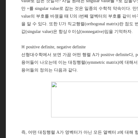
value로 잡은 것일까? 사실 원래는 singular value를 +로 잡
만 +를 singular value로 잡는 것은 일종의 수학적 약속이다. 만일 
value의 부호를 바꿨을 때 U의 i번째 열벡터의 부호를 같이 바
을 알 수 있다. 또한 U가 직교행렬(orthogonal matrix)란 
값(singular value)은 항상 0 이상(nonnegative)임을 기억하자.
※ positive definite, negative definite
선형대수학에서 보면 가끔 어떤 행렬 A가 positive definite다, posit
용어들이 나오는데 이는 대칭행렬(symmetric matrix)에 
용어들의 정의는 다음과 같다.
즉, 어떤 대칭행렬 A가 영벡터가 아닌 모든 열벡터 z에 대해 항