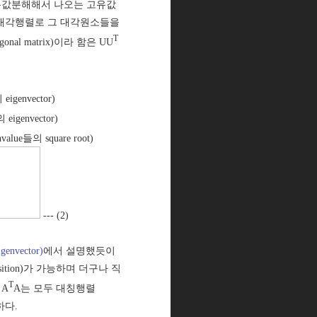
유값분해해서 나오는 고유값
 직사각 대각행렬로 그 대각원소들을
T
onal matrix)이라 함은 UU
 eigenvector)
 eigenvector)
nvalue들의 square root)
--- (2)
nvector)
에서 설명했듯이
position)가 가능하며 더구나 직
T
 A
A는 모두 대칭행렬
하다.