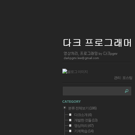
관리
:
포스팅
분류 전체보기
(186)
다크소개
(4)
개발한 것들
(13)
영상처리
(47)
기계학습
(14)