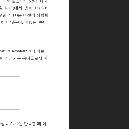
을수도, -로 잡을수도 있다. 하지
식 (1)에서 i번째 singular
꾸면 식 (1)은 여전히 성립함
점도 변하지 않는다. 어쨌든, 특이
ive semidefinite다 하는
대해서만 정의되는 용어들로서 이
T
상 z
Az>0을 만족할 때 이