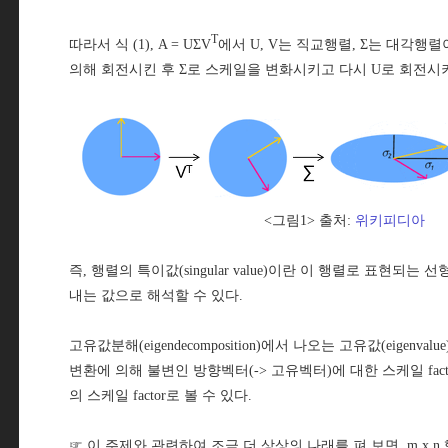
T
따라서 식 (1), A = UΣV
에서 U, V는 직교행렬, Σ는 대각행렬
의해 회전시킨 후 Σ로 스케일을 변화시키고 다시 U로 회전시키
<그림1> 출처:
위키피디아
즉, 행렬의 특이값(singular value)이란 이 행렬로 표현되
내는 값으로 해석할 수 있다.
고유값분해(eigendecomposition)에서 나오는 고유값(eigenv
변환에 의해 불변인 방향벡터(-> 고유벡터)에 대한 스케일 fac
의 스케일 factor로 볼 수 있다.
☞ 이 주제와 관련하여 조금 더 상상의 나래를 펴 보면, m x n